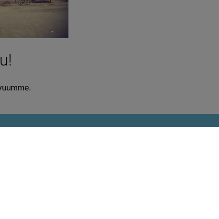
u!
sivuumme.