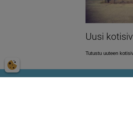
Uusi kotisiv
Tutustu uuteen koti
Mammolina Oy
Toiskantie 2
00410 Helsinki
Puhelinnumero :
044-591 2262