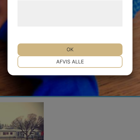
Læs mere om vores brug af cookies og
behandling af persondata på vores
hjemmeside.
OK
NØDVENDIGE
PRÆFERENCER
AFVIS ALLE
MARKETING
STATISTIK