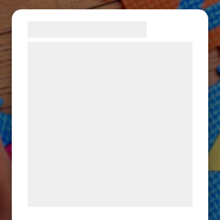
Samtykke til cookies
Vi og vores samarbejdspartnere bruger
teknologier, herunder cookies, til at
indsamle oplysninger om dig til forskellige
formål, herunder: Tilpasning af annoncering,
bedre brugeroplevelse, funktionalitet,
statistik og marketing. Disse oplysninger
kan blive delt med annoncerings- og
analysepartnere, som kan kombinere dem
med data, du tidligere har givet dem eller
de har indsamlet gennem din brug af deres
tjenester. Ved at klikke på 'OK' giver du
samtykke til disse formål.