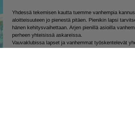
Yhdessä tekemisen kautta tuemme vanhempia kannust
aloitteisuuteen jo pienestä pitäen. Pienikin lapsi tarvi
hänen kehitysvaihettaan. Arjen pienillä asioilla vanhe
perheen yhteisissä askareissa.
Vauvaklubissa lapset ja vanhemmat työskentelevät yhd
vuotiaiden montessoriohjaajan ohjauksessa .
Vauvaklubissa tuetaan lasten motoristen, kielellisten s