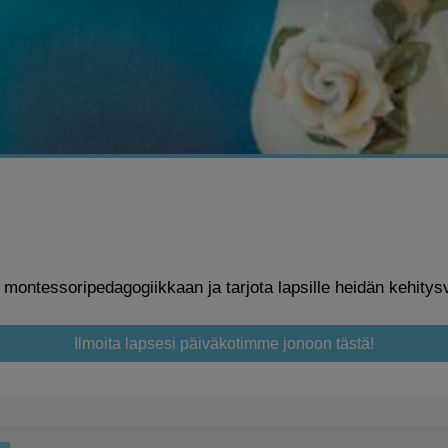
ontessoripedagogiikkaan ja tarjota lapsille heidän kehitysv
Ilmoita lapsesi päiväkotimme jonoon tästä!