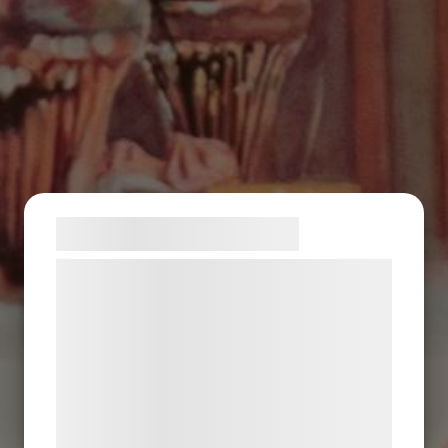
Samtykke til cookies
Vi og vores samarbejdspartnere bruger
teknologier, herunder cookies, til at
indsamle oplysninger om dig til forskellige
formål, herunder: Tilpasning af annoncering,
bedre brugeroplevelse, funktionalitet,
statistik og marketing. Disse oplysninger
kan blive delt med annoncerings- og