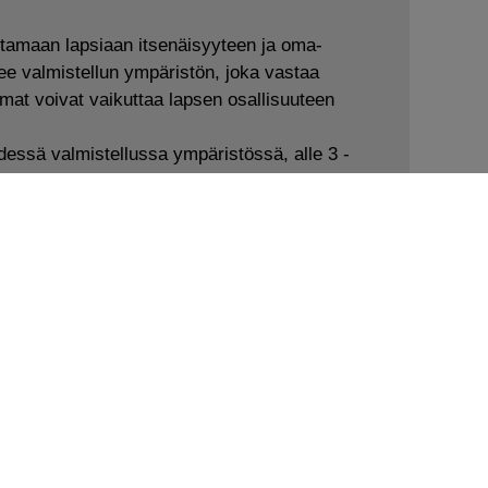
amaan lapsiaan itsenäisyyteen ja oma-
tsee valmistellun ympäristön, joka vastaa
mmat voivat vaikuttaa lapsen osallisuuteen
essä valmistellussa ympäristössä, alle 3 -
ekä sosiaalisten taitojen kehittymistä sekä