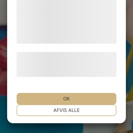
analysepartnere, som kan kombinere dem
med data, du tidligere har givet dem eller
de har indsamlet gennem din brug af deres
tjenester. Ved at klikke på 'OK' giver du
samtykke til disse formål.
Læs mere om vores brug af cookies og
behandling af persondata på vores
hjemmeside.
OK
NØDVENDIGE
PRÆFERENCER
AFVIS ALLE
MARKETING
STATISTIK